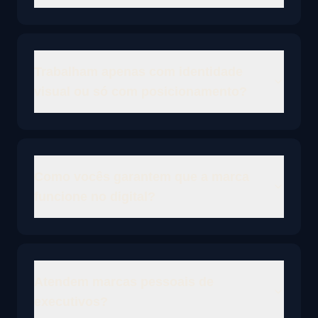
Trabalham apenas com identidade
visual ou só com posicionamento?
Como vocês garantem que a marca
funcione no digital?
Atendem marcas pessoais de
executivos?